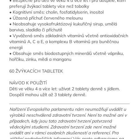
• Bezpečné pro děti ve věku 4 a více let i pro dospělé, kteří
preferují žvýkací tablety více než tobolky
• Kognitivní směs: cholin, fosfatidylserin, inositol
• Úžasná příchuť červeného melounu
• Neobsahuje vysokofruktózový kukuřičný sirup, umělá
barviva, sladidla či příchutě
• Vyvážená směs základních vitamínů včetně antioxidačních
vitaminů A, C a E, a komplexu B vitamínů pro buněčnou
energii
• Obsahuje směs biodostupných minerálů včetně vápníku,
hořčíku, zinku, mědi a manganu
60 ŽVÝKACÍCH TABLETEK
NÁVOD K POUŽITÍ
Děti ve věku 4 a více let: užívat 2 tablety denně s jídlem.
Dospělí mohou užít až 3 tablety denně.
Nařízení Evropského parlamentu nám neumožňují uvádět u
výrobků neschválená zdravotní tvrzení. Není to možné ani v
případech, kdy jsou tato zdravotní tvrzení potvrzená
vědeckými studiemi. Zdravotní tvrzení zde není možné
uvádět ani v rámci osobních zkušeností a referencí. Pro
zjištění podrobnějších informací Vás proto odkazujeme na