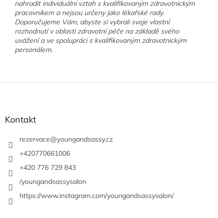
nahradit individuální vztah s kvalifikovaným zdravotnickým
pracovníkem a nejsou určeny jako lékařské rady.
Doporučujeme Vám, abyste si vybrali svoje vlastní
rozhodnutí v oblasti zdravotní péče na základě svého
uvážení a ve spolupráci s kvalifikovaným zdravotnickým
personálem.
Z
á
p
a
Kontakt
t
í
rezervace
@
youngandsassy.cz
+420770661006
+420 776 729 843
/youngandsassysalon
https://www.instagram.com/youngandsassysalon/