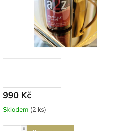
990 Kč
Měrná
Skladem
(2 ks)
cena: