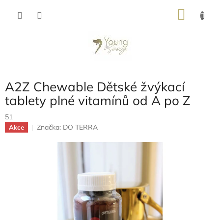
Přejít
NÁKU
na
obsah
KOŠÍK
A2Z Chewable Dětské žvýkací
tablety plné vitamínů od A po Z
51
Značka:
DO TERRA
Akce