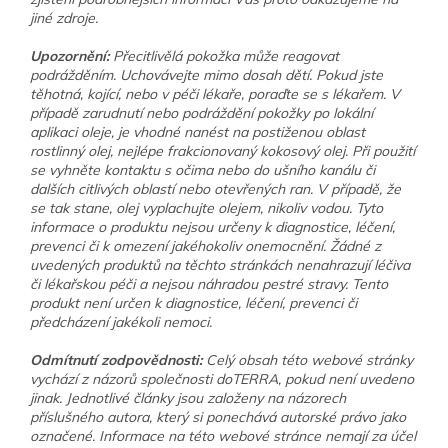
jiné zdroje.
Upozornění:
Přecitlivělá pokožka může reagovat
podrážděním. Uchovávejte mimo dosah dětí. Pokud jste
těhotná, kojící, nebo v péči lékaře, poraďte se s lékařem. V
případě zarudnutí nebo podráždění pokožky po lokální
aplikaci oleje, je vhodné nanést na postiženou oblast
rostlinný olej, nejlépe frakcionovaný kokosový olej. Při použití
se vyhněte kontaktu s očima nebo do ušního kanálu či
dalších citlivých oblastí nebo otevřených ran. V případě, že
se tak stane, olej vyplachujte olejem, nikoliv vodou. Tyto
informace o produktu nejsou určeny k diagnostice, léčení,
prevenci či k omezení jakéhokoliv onemocnění. Žádné z
uvedených produktů na těchto stránkách nenahrazují léčiva
či lékařskou péči a nejsou náhradou pestré stravy. Tento
produkt není určen k diagnostice, léčení, prevenci či
předcházení jakékoli nemoci.
Odmítnutí zodpovědnosti:
Celý obsah této webové stránky
vychází z názorů společnosti doTERRA, pokud není uvedeno
jinak. Jednotlivé články jsou založeny na názorech
příslušného autora, který si ponechává autorské právo jako
označené. Informace na této webové stránce nemají za účel