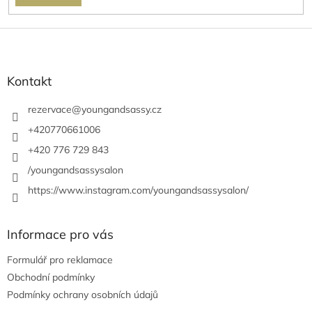
Z
á
p
a
Kontakt
t
í
rezervace
@
youngandsassy.cz
+420770661006
+420 776 729 843
/youngandsassysalon
https://www.instagram.com/youngandsassysalon/
Informace pro vás
Formulář pro reklamace
Obchodní podmínky
Podmínky ochrany osobních údajů