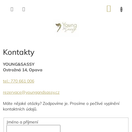
Přejít
NÁKU
na
obsah
KOŠÍK
Kontakty
YOUNG&SASSY
Ostrožná 14,
Opava
tel.: 770 661 006
rezervace@youngandsassy.cz
Máte nějaké otázky? Zodpovíme je. Prosíme o pečlivé vyplnění
kontaktních údajů.
Jméno a příjmení