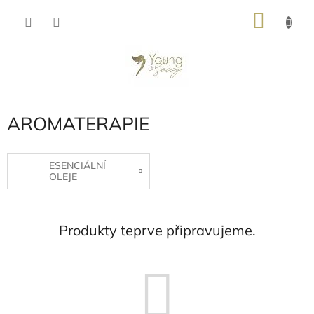
Přejít
NÁKU
na
obsah
KOŠÍK
AROMATERAPIE
ESENCIÁLNÍ
OLEJE
Produkty teprve připravujeme.