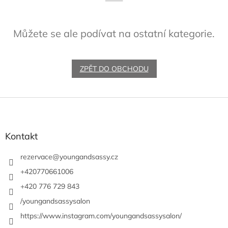
Můžete se ale podívat na ostatní kategorie.
ZPĚT DO OBCHODU
Z
á
p
a
Kontakt
t
í
rezervace
@
youngandsassy.cz
+420770661006
+420 776 729 843
/youngandsassysalon
https://www.instagram.com/youngandsassysalon/