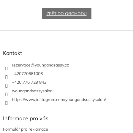
ZPĚT DO OBCHODU
Z
á
p
a
Kontakt
t
í
rezervace
@
youngandsassy.cz
+420770661006
+420 776 729 843
/youngandsassysalon
https://www.instagram.com/youngandsassysalon/
Informace pro vás
Formulář pro reklamace