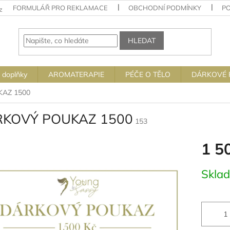
FORMULÁŘ PRO REKLAMACE
OBCHODNÍ PODMÍNKY
P
z
HLEDAT
 doplňky
AROMATERAPIE
PÉČE O TĚLO
DÁRKOVÉ 
AZ 1500
KOVÝ POUKAZ 1500
153
1 5
Měrná
Skla
cena: