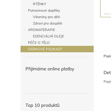
n
RTĚNKY
e
Potravinové doplňky
l
Vitamíny pro děti
Zdraví pro dospělé
AROMATERAPIE
ESENCIÁLNÍ OLEJE
PÉČE O TĚLO
DÁRKOVÉ POUKAZY
Popi
Přijímáme online platby
Det
Popi
Top 10 produktů