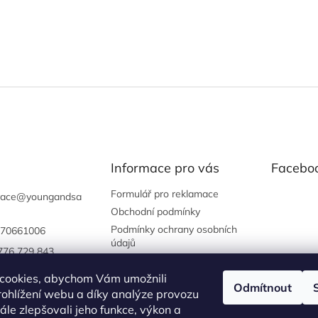
Informace pro vás
Facebo
Formulář pro reklamace
vace
@
youngandsa
Obchodní podmínky
Podmínky ochrany osobních
70661006
údajů
776 729 843
gandsassysalon
cookies, abychom Vám umožnili
Odmítnout
://www.instagram.
ohlížení webu a díky analýze provozu
oungandsassysal
le zlepšovali jeho funkce, výkon a