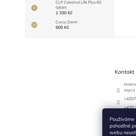
CLP Colostral Life Plus 60
tablet
1 330 Kč
Curcu Derm
900 Kč
Z
á
p
a
t
Kontakt
í
rezer
ssy.cz
+4207
+420 
/youn
Používáme 
https
pohodlné pr
com/y
webu neustá