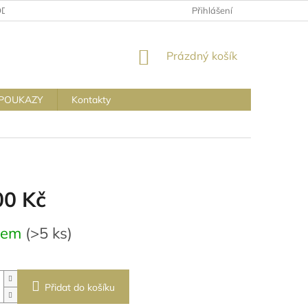
ODMÍNKY OCHRANY OSOBNÍCH ÚDAJŮ
Přihlášení
NÁKUPNÍ
Prázdný košík
KOŠÍK
POUKAZY
Kontakty
00 Kč
dem
(>5 ks)
Přidat do košíku