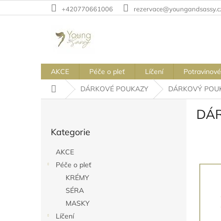
Přejít
+420770661006
rezervace@youngandsassy.c
na
obsah
AKCE
Péče o pleť
Líčení
Potravinové
Domů
DÁRKOVÉ POUKAZY
DÁRKOVÝ POUK
P
DÁR
o
Přeskočit
s
Kategorie
kategorie
t
r
AKCE
a
Péče o pleť
n
KRÉMY
n
í
SÉRA
p
MASKY
a
Líčení