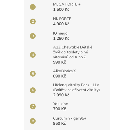
MEGA FORTE +
1 500 Kč
NK FORTE
4 900 Kč
IQ mega
1 280 Kč
A2Z Chewable Dětské
žvýkací tablety plné
vitamínů od A po Z
990 Kč
AlkaBiotics X
890 Kč
Lifelong Vitality Pack - LLV
(Balíček celoživotní vitality)
2 990 Kč
Yaluzinc
790 Kč
Curcumin - gel 95+
950 Kč