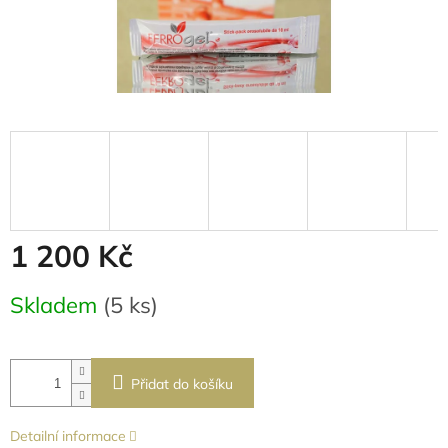
1 200 Kč
Měrná
Skladem
(5 ks)
cena:
Přidat do košíku
Detailní informace