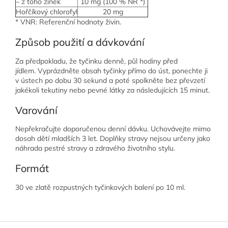
– z toho zinek
10 mg (100 % NR *)
Hořčíkový chlorofyl
20 mg
* VNR: Referenční hodnoty živin.
Způsob použití a dávkování
Za předpokladu, že tyčinku denně, půl hodiny před
jídlem.
Vyprázdněte obsah tyčinky přímo do úst, ponechte ji
v ústech po dobu 30 sekund a poté spolkněte bez převzetí
jakékoli tekutiny nebo pevné látky za následujících 15 minut.
Varování
Nepřekračujte doporučenou denní dávku.
Uchovávejte mimo
dosah dětí mladších 3 let.
Doplňky stravy nejsou určeny jako
náhrada pestré stravy a zdravého životního stylu.
Formát
30 ve zlatě rozpustných tyčinkových balení po 10 ml.
Z