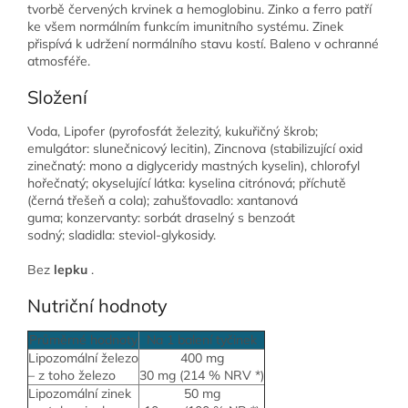
tvorbě červených krvinek a hemoglobinu.
Zinko a ferro patří
ke všem normálním funkcím imunitního systému.
Zinek
přispívá k udržení normálního stavu kostí.
Baleno v ochranné
atmosféře.
Složení
Voda, Lipofer (pyrofosfát železitý, kukuřičný škrob;
emulgátor: slunečnicový lecitin), Zincnova (stabilizující oxid
zinečnatý: mono a diglyceridy mastných kyselin), chlorofyl
hořečnatý;
okyselující látka: kyselina citrónová;
příchutě
(černá třešeň a cola);
zahušťovadlo: xantanová
guma;
konzervanty: sorbát draselný s benzoát
sodný;
sladidla: steviol-glykosidy.
Bez
lepku
.
Nutriční hodnoty
Průměrné hodnoty
Na 1 balení tyčinek
Lipozomální železo
400 mg
– z toho železo
30 mg (214 % NRV *)
Lipozomální zinek
50 mg