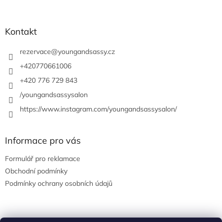
á
p
a
Kontakt
t
í
rezervace
@
youngandsassy.cz
+420770661006
+420 776 729 843
/youngandsassysalon
https://www.instagram.com/youngandsassysalon/
Informace pro vás
Formulář pro reklamace
Obchodní podmínky
Podmínky ochrany osobních údajů
Facebook