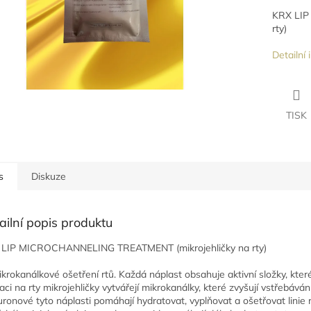
KRX LIP
rty)
Detailní
TISK
s
Diskuze
ailní popis produktu
LIP MICROCHANNELING TREATMENT (mikrojehličky na rty)
ikrokanálkové ošetření rtů. Každá náplast obsahuje aktivní složky, kte
kaci na rty mikrojehličky vytvářejí mikrokanálky, které zvyšují vstřebá
uronové tyto náplasti pomáhají hydratovat, vyplňovat a ošetřovat linie r