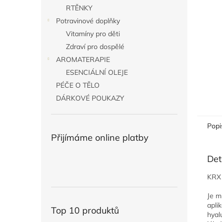
n
RTĚNKY
e
Potravinové doplňky
l
Vitamíny pro děti
Zdraví pro dospělé
AROMATERAPIE
ESENCIÁLNÍ OLEJE
PÉČE O TĚLO
DÁRKOVÉ POUKAZY
Popi
Přijímáme online platby
Det
KRX 
Je m
apli
Top 10 produktů
hyal