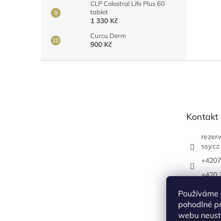
CLP Colostral Life Plus 60
tablet
1 330 Kč
Curcu Derm
900 Kč
Z
á
p
a
t
Kontakt
í
rezer
ssy.cz
+4207
+420 
/youn
Používáme 
https
pohodlné pr
com/y
webu neustá