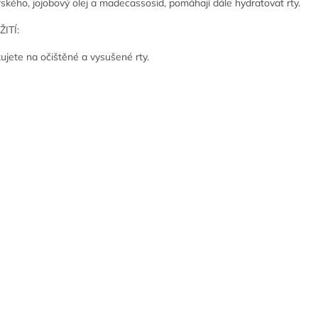
řského, jojobový olej a madecassosid, pomáhají dále hydratovat rty.
ITÍ:
kujete na očištěné a vysušené rty.