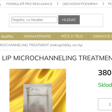
FORMULÁŘ PRO REKLAMACE
OBCHODNÍ PODMÍNKY
P
z
HLEDAT
 doplňky
AROMATERAPIE
PÉČE O TĚLO
DÁRKOVÉ 
ROCHANNELING TREATMENT (mikrojehličky na rty)
 LIP MICROCHANNELING TREATMENT (m
380
Měrná
Skla
cena: