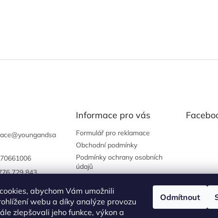
Informace pro vás
Facebo
Formulář pro reklamace
vace
@
youngandsa
Obchodní podmínky
Podmínky ochrany osobních
70661006
údajů
776 729 843
gandsassysalon
cookies, abychom Vám umožnili
Odmítnout
://www.instagram.
ohlížení webu a díky analýze provozu
oungandsassysal
le zlepšovali jeho funkce, výkon a