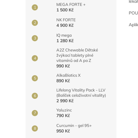
léka
MEGA FORTE +
1 500 Kč
POUŽ
NK FORTE
Apli
4 900 Kč
IQ mega
1 280 Kč
A2Z Chewable Dětské
žvýkací tablety plné
vitamínů od A po Z
990 Kč
AlkaBiotics X
890 Kč
Lifelong Vitality Pack - LLV
(Balíček celoživotní vitality)
2 990 Kč
Yaluzinc
790 Kč
Curcumin - gel 95+
950 Kč