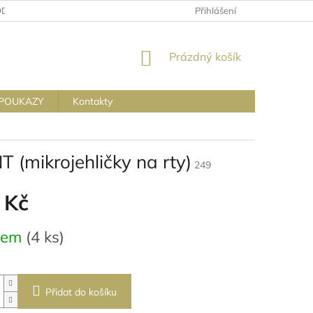
ODMÍNKY OCHRANY OSOBNÍCH ÚDAJŮ
Přihlášení
NÁKUPNÍ
Prázdný košík
KOŠÍK
POUKAZY
Kontakty
ikrojehličky na rty)
249
 Kč
dem
(4 ks)
Přidat do košíku