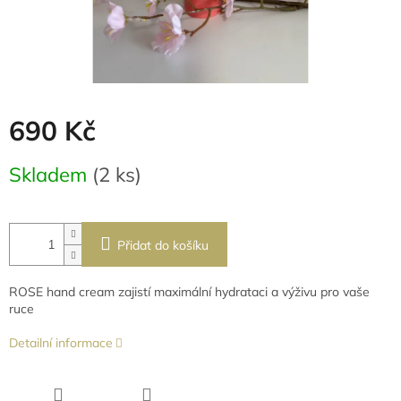
690 Kč
Měrná
Skladem
(2 ks)
cena:
Přidat do košíku
ROSE hand cream zajistí maximální hydrataci a výživu pro vaše
ruce
Detailní informace