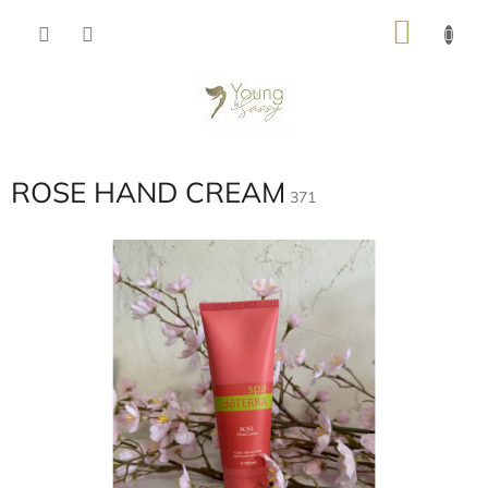
Přejít
NÁKU
na
obsah
KOŠÍK
ROSE HAND CREAM
371