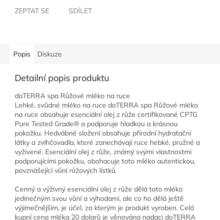
ZEPTAT SE
SDÍLET
Popis
Diskuze
Detailní popis produktu
doTERRA spa Růžové mléko na ruce
Lehké, svůdné mléko na ruce doTERRA spa Růžové mléko
na ruce obsahuje esenciální olej z růže certifikované CPTG
Pure Tested Grade® a podporuje hladkou a krásnou
pokožku. Hedvábné složení obsahuje přírodní hydratační
látky a zvlhčovadla, které zanechávají ruce hebké, pružné a
vyživené. Esenciální olej z růže, známý svými vlastnostmi
podporujícími pokožku, obohacuje toto mléko autentickou,
povznášející vůní růžových lístků.
Cenný a výživný esenciální olej z růže dělá toto mléko
jedinečným svou vůní a výhodami, ale co ho dělá ještě
výjimečnějším, je účel, za kterým je produkt vyroben. Celá
kupní cena mléka 20 dolarů je věnována nadaci doTERRA