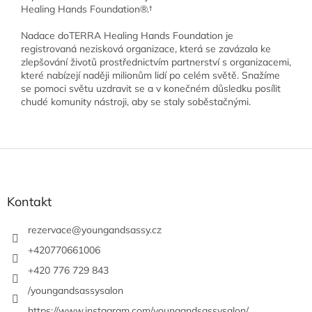
Healing Hands Foundation®.†
Nadace doTERRA Healing Hands Foundation je
registrovaná nezisková organizace, která se zavázala ke
zlepšování životů prostřednictvím partnerství s organizacemi,
které nabízejí naději milionům lidí po celém světě. Snažíme
se pomoci světu uzdravit se a v konečném důsledku posílit
chudé komunity nástroji, aby se staly soběstačnými.
Z
á
p
a
Kontakt
t
í
rezervace
@
youngandsassy.cz
+420770661006
+420 776 729 843
/youngandsassysalon
https://www.instagram.com/youngandsassysalon/