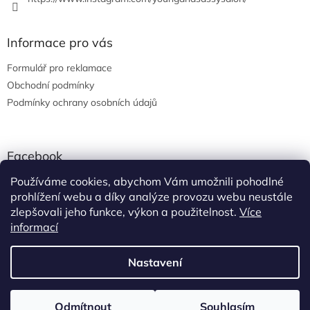
Informace pro vás
Formulář pro reklamace
Obchodní podmínky
Podmínky ochrany osobních údajů
Facebook
Používáme cookies, abychom Vám umožnili pohodlné
eshop YOUNG AND SASSY
prohlížení webu a díky analýze provozu webu neustále
zlepšovali jeho funkce, výkon a použitelnost.
Více
informací
Vytvořil Shoptet
Nastavení
Copyright 2026
eshop YOUNG AND SASSY
. Všechna práva
Odmítnout
Souhlasím
vyhrazena.