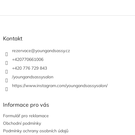
Z
á
p
a
Kontakt
t
í
rezervace
@
youngandsassy.cz
+420770661006
+420 776 729 843
/youngandsassysalon
https://www.instagram.com/youngandsassysalon/
Informace pro vás
Formulář pro reklamace
Obchodní podmínky
Podmínky ochrany osobních údajů