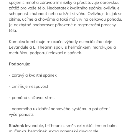
spojen s mnoha zdravotními riziky a představuje obrovskou
zátěž pro vaše tělo. Nedostatek kvalitního spánku ovlivňuje
schopnost zhubnout nebo udržet si váhu. Ovlivňuje to, jak se
cítíme, učíme a chováme a také má vliv na celkovou pohodu.
Je nezbytné podporovat přirozené a regenerační procesy
těla.
Komplex kombinuje relaxační výhody esenciálního oleje
Levandule a L. Theanin spolu s heřmánkem, marakujou a
meduňkou podporují relaxaci a spánek.
Podporuje:
- zdravý a kvalitní spánek
- zmírňuje nespavost
- pomáhá snižovat stres
- napomáhá uklidnění nervového systému a potlačení
vyčerpanosti.
Složení:
levandule, L-Theanin, směs extraktů: lemon balm,
mučenka, heřmánek, extra panenský olivový olej,