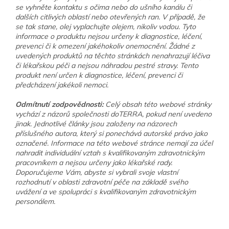
se vyhněte kontaktu s očima nebo do ušního kanálu či
dalších citlivých oblastí nebo otevřených ran. V případě, že
se tak stane, olej vyplachujte olejem, nikoliv vodou. Tyto
informace o produktu nejsou určeny k diagnostice, léčení,
prevenci či k omezení jakéhokoliv onemocnění. Žádné z
uvedených produktů na těchto stránkách nenahrazují léčiva
či lékařskou péči a nejsou náhradou pestré stravy. Tento
produkt není určen k diagnostice, léčení, prevenci či
předcházení jakékoli nemoci.
Odmítnutí zodpovědnosti:
Celý obsah této webové stránky
vychází z názorů společnosti doTERRA, pokud není uvedeno
jinak. Jednotlivé články jsou založeny na názorech
příslušného autora, který si ponechává autorské právo jako
označené. Informace na této webové stránce nemají za účel
nahradit individuální vztah s kvalifikovaným zdravotnickým
pracovníkem a nejsou určeny jako lékařské rady.
Doporučujeme Vám, abyste si vybrali svoje vlastní
rozhodnutí v oblasti zdravotní péče na základě svého
uvážení a ve spolupráci s kvalifikovaným zdravotnickým
personálem.