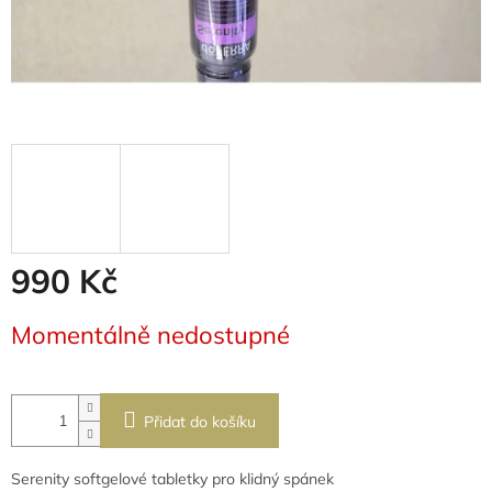
990 Kč
Měrná
Momentálně nedostupné
cena:
Přidat do košíku
Serenity softgelové tabletky pro klidný spánek