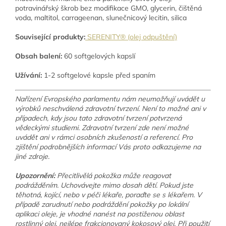
potravinářský škrob bez modifikace GMO, glycerin, čištěná
voda, maltitol, carrageenan, slunečnicový lecitin, silica
Související produkty:
SERENITY® (olej odpuštění)
Obsah balení:
60 softgelových kapslí
Užívání:
1-2 softgelové kapsle před spaním
Nařízení Evropského parlamentu nám neumožňují uvádět u
výrobků neschválená zdravotní tvrzení. Není to možné ani v
případech, kdy jsou tato zdravotní tvrzení potvrzená
vědeckými studiemi. Zdravotní tvrzení zde není možné
uvádět ani v rámci osobních zkušeností a referencí. Pro
zjištění podrobnějších informací Vás proto odkazujeme na
jiné zdroje.
Upozornění:
Přecitlivělá pokožka může reagovat
podrážděním. Uchovávejte mimo dosah dětí. Pokud jste
těhotná, kojící, nebo v péči lékaře, poraďte se s lékařem. V
případě zarudnutí nebo podráždění pokožky po lokální
aplikaci oleje, je vhodné nanést na postiženou oblast
rostlinný olej, nejlépe frakcionovaný kokosový olej. Při použití