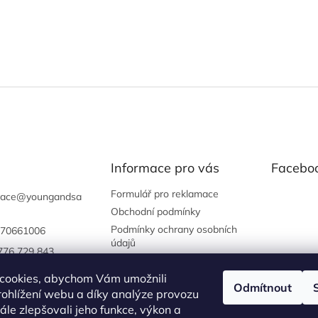
Informace pro vás
Facebo
Formulář pro reklamace
vace
@
youngandsa
Obchodní podmínky
Podmínky ochrany osobních
70661006
údajů
776 729 843
gandsassysalon
cookies, abychom Vám umožnili
Odmítnout
://www.instagram.
ohlížení webu a díky analýze provozu
oungandsassysal
le zlepšovali jeho funkce, výkon a