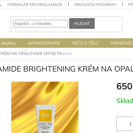
FORMULÁŘ PRO REKLAMACE
OBCHODNÍ PODMÍNKY
P
z
HLEDAT
 doplňky
AROMATERAPIE
PÉČE O TĚLO
DÁRKOVÉ 
KRÉM NA OPALOVÁNÍ SPF50 PA++++
AMIDE BRIGHTENING KRÉM NA OPA
650
Měrná
Skla
cena: