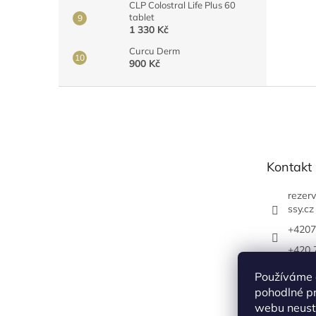
CLP Colostral Life Plus 60
tablet
1 330 Kč
Curcu Derm
900 Kč
Z
á
p
a
t
Kontakt
í
rezer
ssy.cz
+4207
+420 
/youn
Používáme 
https
pohodlné pr
com/y
webu neustá