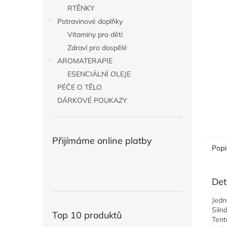
n
RTĚNKY
e
Potravinové doplňky
l
Vitamíny pro děti
Zdraví pro dospělé
AROMATERAPIE
ESENCIÁLNÍ OLEJE
PÉČE O TĚLO
DÁRKOVÉ POUKAZY
Přijímáme online platby
Popi
Det
Jedn
Siln
Top 10 produktů
Tent