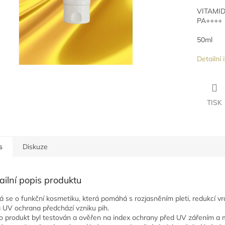
VITAMI
PA++++
50ml
Detailní
TISK
s
Diskuze
ailní popis produktu
á se o funkční kosmetiku, která pomáhá s rozjasněním pleti, redukcí v
á UV ochrana předchází vzniku pih.
o produkt byl testován a ověřen na index ochrany před UV zářením a