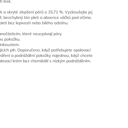
i lesk.
% a skryté zlepšení pórů o 15,71 %. Vyzkoušejte jej
eť, bezchybný tón pleti a absence váčků pod očima.
leti bez lepivosti nebo bílého odstínu.
očásticím, které neucpávají póry.
ou pokožku.
 inkoustem.
ajících pih. Doporučeno, když potřebujete opalovací
 záření a podráždění pokožky najednou, když chcete
palovací krém bez chemikálií s nízkým podrážděním.