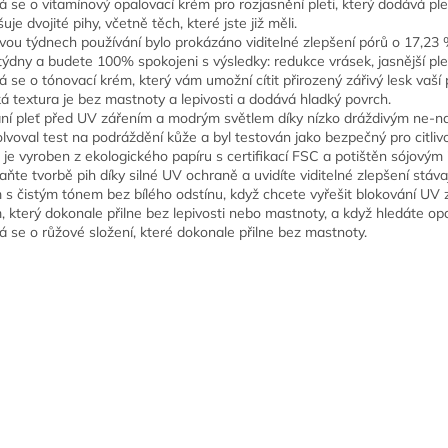
á se o vitamínový opalovací krém pro rozjasnění pleti, který dodává plet
uje dvojité pihy, včetně těch, které jste již měli.
vou týdnech používání bylo prokázáno viditelné zlepšení pórů o 17,23 
týdny a budete 100% spokojeni s výsledky: redukce vrásek, jasnější pl
á se o tónovací krém, který vám umožní cítit přirozený zářivý lesk vaší p
á textura je bez mastnoty a lepivosti a dodává hladký povrch.
ní pleť před UV zářením a modrým světlem díky nízko dráždivým ne-nan
lvoval test na podráždění kůže a byl testován jako bezpečný pro citliv
 je vyroben z ekologického papíru s certifikací FSC a potištěn sójovým
aňte tvorbě pih díky silné UV ochraně a uvidíte viditelné zlepšení stáv
 s čistým tónem bez bílého odstínu, když chcete vyřešit blokování UV
, který dokonale přilne bez lepivosti nebo mastnoty, a když hledáte o
á se o růžové složení, které dokonale přilne bez mastnoty.