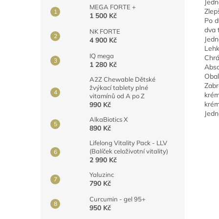
Jedn
MEGA FORTE +
Zlepš
1 500 Kč
Po d
dva 
NK FORTE
Jedn
4 900 Kč
Lehk
IQ mega
Chrá
1 280 Kč
Abso
Obal
A2Z Chewable Dětské
Zabr
žvýkací tablety plné
krém
vitamínů od A po Z
krém
990 Kč
Jedn
AlkaBiotics X
890 Kč
Lifelong Vitality Pack - LLV
(Balíček celoživotní vitality)
2 990 Kč
Yaluzinc
790 Kč
Curcumin - gel 95+
950 Kč